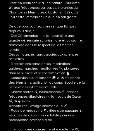
C'est en plein coeur d'une nature luxuriante
🌿, aux fréquences porteuses, vibrantes du
Champ des Murmures à Castanet (82), qu'a
lieu cette immersion unique en son genre.
Ce que vous pourrez vivre (et que l'on peut
déjà vous dire) :
- Des Cérémonies Inipi (et peut être une
grande cérémonie surprise, rare et puissante,
transmise dans le respect de la tradition
Lakota).
Des outils ancestraux associés aux sciences
actuelles :
- Respirations conscientes, méditations
guidées, marches méditatives 🐾, plongées
dans le silence et la contemplation 🛕.
- Connexion aux éléments 🌍 💧 🔥 💨, danse
des éléments, activation du corps, écoute de la
Terre et des rythmes naturels.
- Chants sacrés 🎶, bains sonores 🪈, danses,
fréquences vibratoires 〰️, tambours du Cœur
🥁, diapasons
planétaires , voyage chamanique 🪶.
- Roue de médecine 🌀, rituels de passage ☥,
espaces de déconnexion totale pour une
reconnexion profonde à soi.
Une nourriture consciente et excellente 🍲,