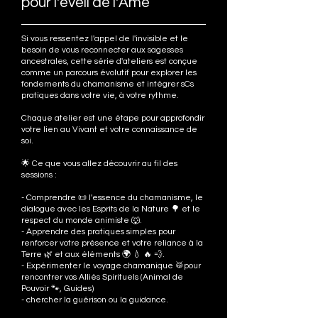
pour l'éveil de l'Âme
Si vous ressentez l'appel de l'invisible et le
besoin de vous reconnecter aux sagesses
ancestrales, cette série d'ateliers est conçue
comme un parcours évolutif pour explorer les
fondements du chamanisme et intégrer sCs
pratiques dans votre vie, à votre rythme.
Chaque atelier est une étape pour approfondir
votre lien au Vivant et votre connaissance de
soi.
🌟 Ce que vous allez découvrir au fil des
sessions :
- Comprendre 📜 l'essence du chamanisme, le
dialogue avec les Esprits de la Nature 🌳 et le
respect du monde animiste 🐺.
- Apprendre des pratiques simples pour
renforcer votre présence et votre reliance à la
Terre 🌿 et aux éléments 🌍 💧 🔥 💨.
- Expérimenter le voyage chamanique 🥁pour
rencontrer vos Alliés Spirituels (Animal de
Pouvoir 🐾, Guides)
- chercher la guérison ou la guidance.