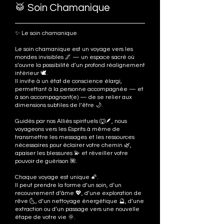
🥁 Soin Chamanique
✨ Le soin chamanique
Le soin chamanique est un voyage vers les
mondes invisibles 🌌 — un espace sacré où
s’ouvre la possibilité d’un profond réalignement
intérieur 🕊️.
Il invite à un état de conscience élargi,
permettant à la personne accompagnée — et
à son accompagnant(e) — de se relier aux
dimensions subtiles de l’être 🌙.
Guidés par nos Alliés spirituels 🐺🪶, nous
voyageons vers les Esprits à même de
transmettre les messages et les ressources
nécessaires pour éclairer votre chemin 🌿,
apaiser les blessures 💫 et réveiller votre
pouvoir de guérison 🌺.
Chaque voyage est unique 🌠.
Il peut prendre la forme d’un soin, d’un
recouvrement d’âme 💖, d’une exploration de
rêve 🌜, d’un nettoyage énergétique 🔮, d’une
extraction ou d’un passage vers une nouvelle
étape de votre vie 🌞.