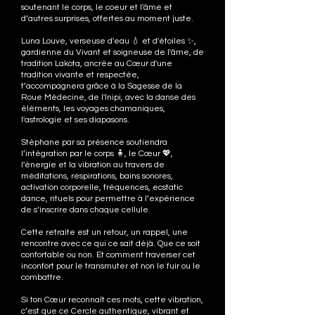
soutenant le corps, le coeur et l'âme et
d’autres surprises, offertes au moment juste.
Luna Louve, verseuse d'eau 💧 et d'étoiles ✨,
gardienne du Vivant et soigneuse de l'âme, de
tradition Lakota, ancrée au Cœur d'une
tradition vivante et respectée,
t’accompagnera grâce à la Sagesse de la
Roue Médecine, de l'Inipi, avec la danse des
éléments, les voyages chamaniques,
l'astrologie et ses diapasons.
Stéphane par sa présence soutiendra
l’intégration par le corps 🧍, le Cœur 💖,
l'énergie et la vibration au travers de
méditations, respirations, bains sonores,
activation corporelle, fréquences, ecstatic
dance, rituels pour permettre à l’expérience
de s’inscrire dans chaque cellule.
Cette retraite est un retour, un rappel, une
rencontre avec ce qui ce sait déjà. Que ce soit
confortable ou non. Et comment traverser cet
inconfort pour le transmuter et non le fuir ou le
combattre.
Si ton Cœur reconnaît ces mots, cette vibration,
c’est que ce Cercle authentique, vibrant et