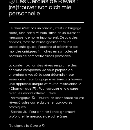
🌙 Les Cercles de Rêves :
(re)trouver son alchimie
personnelle
Le rêve n'est pas un hasard ; c'est un langage
sacré, une porte 🗝️ vers l'âme et un puissant
messager de notre inconscient. Depuis des
années, forte de l'enseignement d'une
excellente guide, j'explore et déchiffre ces
mondes oniriques ✨, riches en symboles et
porteurs de compréhensions profondes.
La contemplation des rêves emprunte des
chemins complexes. Je vous propose de
cheminer à vos côtés pour décrypter leur
essence et leur langage mystérieux à travers
une approche unique et multidimensionnelle :
- Chamanique 🦉 : Pour voyager et dialoguer
avec les esprits alliés du rêve.
- Astrologique 🪐 : Pour relier les thèmes de vos
rêves à votre carte du ciel et aux cycles
cosmiques.
- Sacrée 🙏 : Pour en tirer l'enseignement
profond et le message de votre âme.
Rejoignez le Cercle 🌀