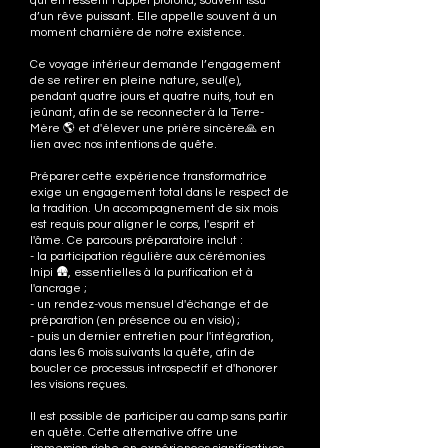
qui en ressent l’appel profond, souvent issu
d’un rêve puissant. Elle appelle souvent à un
moment charnière de notre existence.
Ce voyage intérieur demande l’engagement
de se retirer en pleine nature, seul(e),
pendant quatre jours et quatre nuits, tout en
jeûnant, afin de se reconnecter à la Terre-
Mère 🌎 et d'élever une prière sincère🙏 en
lien avec nos intentions de quête.
Préparer cette expérience transformatrice
exige un engagement total dans le respect de
la tradition. Un accompagnement de six mois
est requis pour aligner le corps, l'esprit et
l'âme. Ce parcours préparatoire inclut :
- la participation régulière aux cérémonies
Inipi 🛖, essentielles à la purification et à
l'ancrage ;
- un rendez-vous mensuel d'échange et de
préparation (en présence ou en visio) ;
- puis un dernier entretien pour l'intégration,
dans les 6 mois suivants la quête, afin de
boucler ce processus introspectif et d'honorer
les visions reçues.
Il est possible de participer au camp sans partir
en quête. Cette alternative offre une