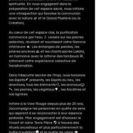
spirituelle. En nous engageant dans la
préparation de cet espace sacré, nous initions
une introspection qui favorise la communion
avec la nature 🌿 et le Grand Mystère (ou la
Création).
Au cœur de cet espace clos, la purification
commence par l'eau 💧 versée sur les pierres
ardentes, révélant et nourrissant notre flamme
intérieure 🔥. Les échanges de paroles, les
prières sincères 🙏 et les chants sacrés Lakota,
en harmonie avec le rythme des tambours 🥁,
rythment cette expérience collective de
transformation.
Dans l'obscurité sacrée de l'Inipi, nous honorons
les Esprits🪶 présents, les Esprits du lieu, les
directions, tous les éléments💨, les animaux🐺
🐾, les pierres, les végétaux🌳 , les Ancêtres et
nos lignées.
Initiée à la Voie Rouge depuis plus de 20 ans,
j'accompagne les personnes en quête de sens
qui aspirent à se reconnecter à leur essence
profonde. Mon engagement est d'honorer le
Vivant et notre Terre Mère 🌎 à travers des
rituels ancestraux et plus particulièrement la
hutte à sudation🛖 et la quête de vision.👁️