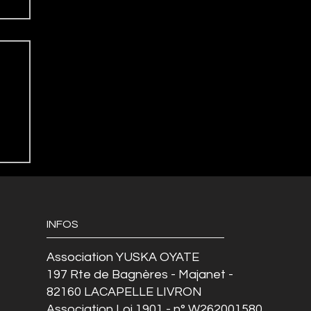
INFOS
Association YUSKA OYATE
197 Rte de Bagnères - Majanet -
82160 LACAPELLE LIVRON
Association Loi 1901 - n° W262001580