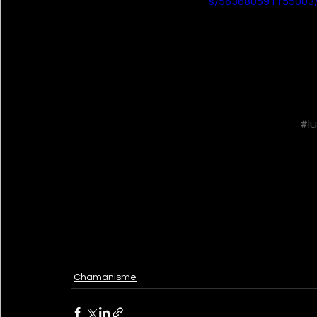
s/563680591155003
#l
Chamanisme