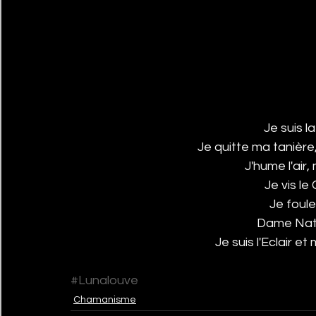
 Je suis l
Je quitte ma tanière
J'hume l'air,
Je vis l
Je foule
Dame Natu
Je suis l'Eclair e
#Lunalouve
Chamanisme