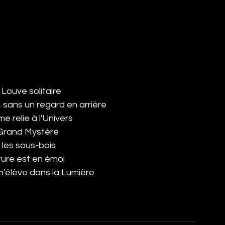
a Louve solitaire
, sans un regard en arrière
 me relie à l'Univers
e Grand Mystère
 les sous-bois
re est en émoi
t m'élève dans la Lumière