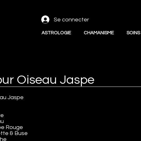
Se connecter
ASTROLOGIE
CHAMANISME
SOINS
ur Oiseau Jaspe
au Jaspe
re
au
spe Rouge
tte & Buse
che