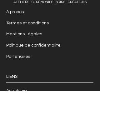
ATELIERS - CÉRÉMONIES - SOINS - CRÉATIONS
A propos
Termes et conditions
Mentions Légales
Politique de confidentialité
Partenaires
LIENS
Astrologie
Chamanisme
Soins
Créations
Boutique