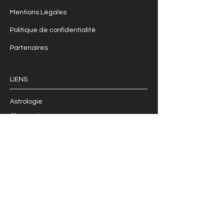
Mentions Légales
Politique de confidentialité
Partenaires
LIENS
Astrologie
Chamanisme
Soins
Créations
Boutique
NEWSLETTER
INFOS