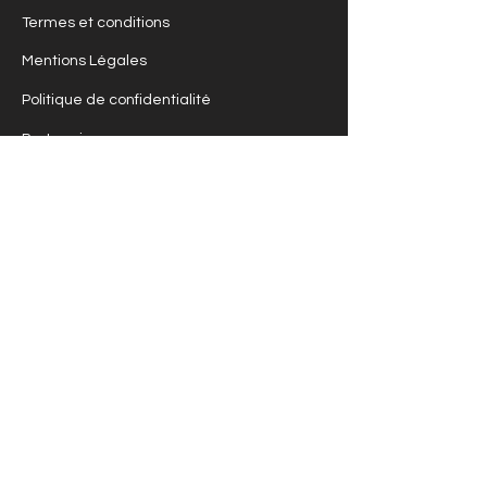
Termes et conditions
Mentions Légales
Politique de confidentialité
Partenaires
LIENS
Astrologie
Chamanisme
Soins
Créations
Boutique
NEWSLETTER
INFOS