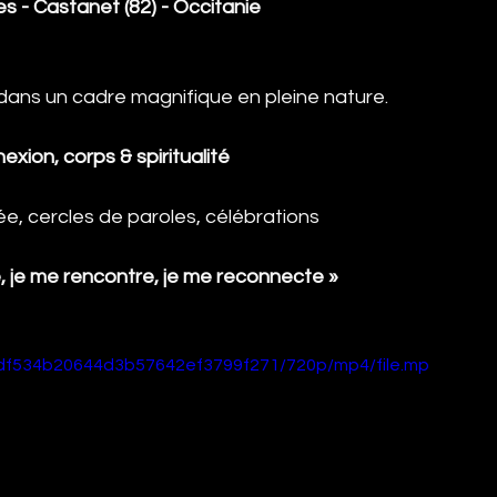
 - Castanet (82) - Occitanie
dans un cadre magnifique en pleine nature.
xion, corps & spiritualité
e, cercles de paroles, célébrations
, je me rencontre, je me reconnecte »
4edf534b20644d3b57642ef3799f271/720p/mp4/file.mp